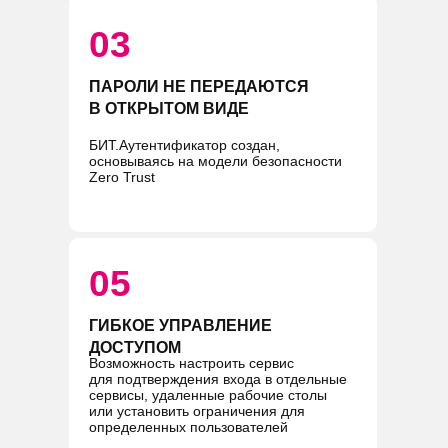
03
ПАРОЛИ НЕ ПЕРЕДАЮТСЯ
В ОТКРЫТОМ ВИДЕ
БИТ.Аутентификатор создан,
основываясь на модели безопасности
Zero Trust
05
04
ГИБКОЕ УПРАВЛЕНИЕ
МГНОВЕННОЕ ПОДКЛЮЧЕНИЕ
ДОСТУПОМ
Возможность настроить сервис
Универсальная технология позволяет
для подтверждения входа в отдельные
организовать двухфакторную
сервисы, удаленные рабочие столы
аутентификацию всего за несколько
или установить ограничения для
часов
определенных пользователей