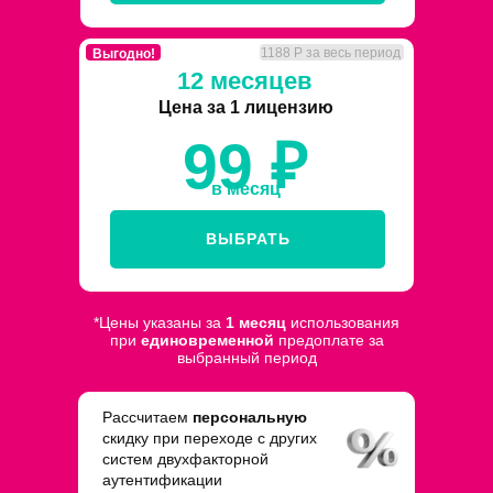
1188 Р за весь период
Выгодно!
12 месяцев
Цена за 1 лицензию
99 ₽
в месяц
ВЫБРАТЬ
*Цены указаны за
1 месяц
использования
при
единовременной
предоплате за
выбранный период
Рассчитаем
персональную
скидку при переходе с других
систем двухфакторной
аутентификации